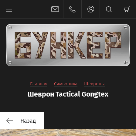
Главная
Символика
Шевроны
Шеврон Tactical Gongtex
Назад