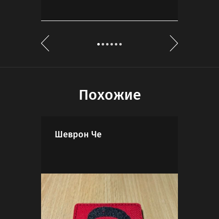
Похожие
Шеврон Че
Шев
Так