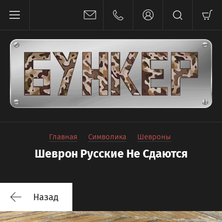
Главная
Символика
Шевроны
Шеврон Русские Не Сдаются
Назад