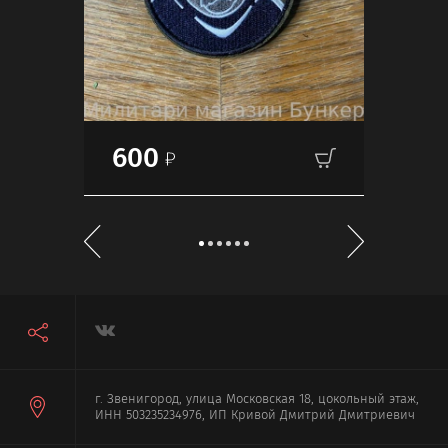
600
60
г. Звенигород, улица Московская 18, цокольный этаж,
ИНН 503235234976, ИП Кривой Дмитрий Дмитриевич