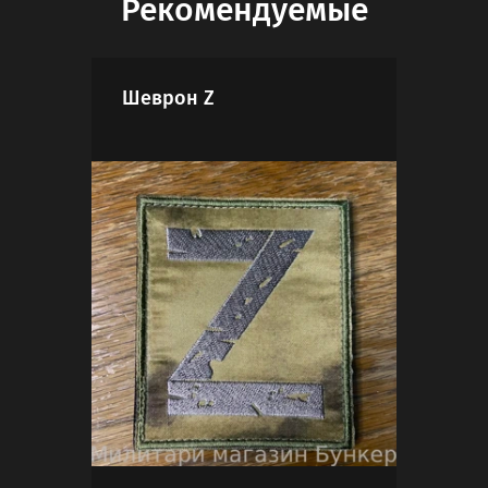
Рекомендуемые
Шеврон Z
Шев