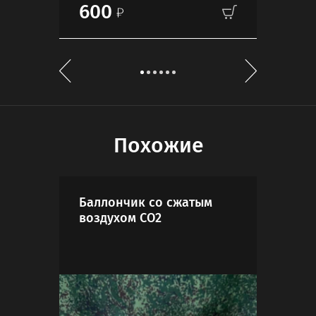
600
60
Похожие
Баллончик со сжатым
Пер
воздухом СО2
Фак