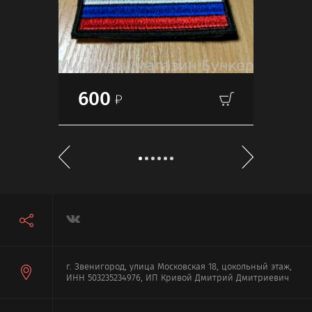
600
60
г. Звенигород, улица Московская 18, цокольный этаж,
ИНН 503235234976, ИП Кривой Дмитрий Дмитриевич