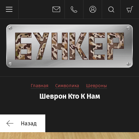
Главная
Символика
Шевроны
Шеврон Кто К Нам
Назад