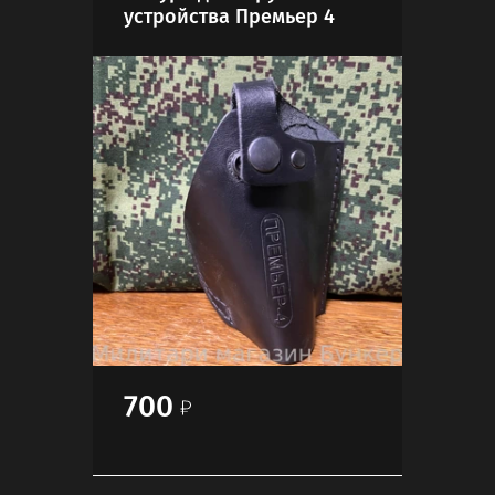
устройства Премьер 4
стр
500
700
30