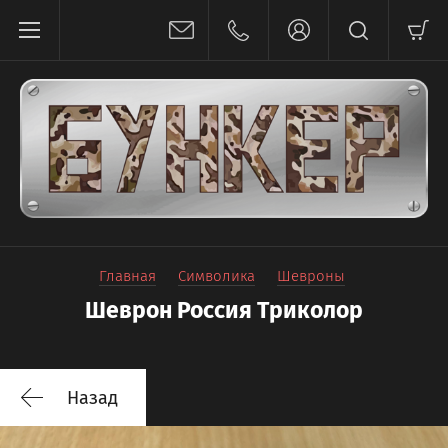
Главная
Символика
Шевроны
Шеврон Россия Триколор
Назад