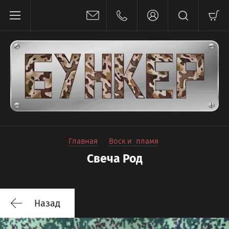
Главная
Воск и  пламя
Свеча Род
Назад