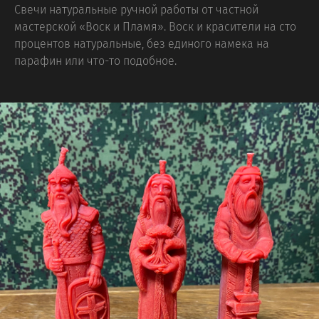
Свечи натуральные ручной работы от частной
мастерской «Воск и Пламя». Воск и красители на сто
процентов натуральные, без единого намека на
парафин или что-то подобное.