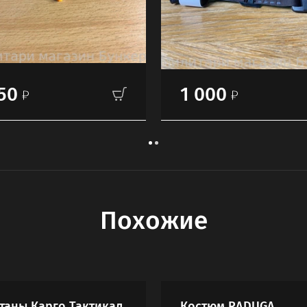
50
1 000
Похожие
таны Карго Тактикал
Костюм RADUGA