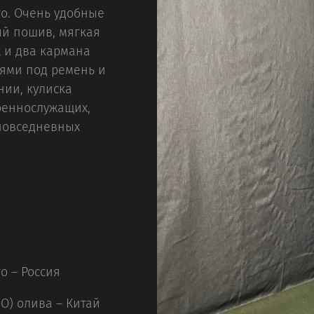
о. Очень удобные
ый пошив, мягкая
х и два кармана
лями под ремень и
нии, кулиска
оеннослужащих,
 повседневных
о – Россия
O) олива – Китай