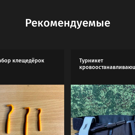
Рекомендуемые
абор клещедёрок
Турникет
кровоостанавливаю