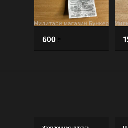
600
1
Утепленная куртка
Ш