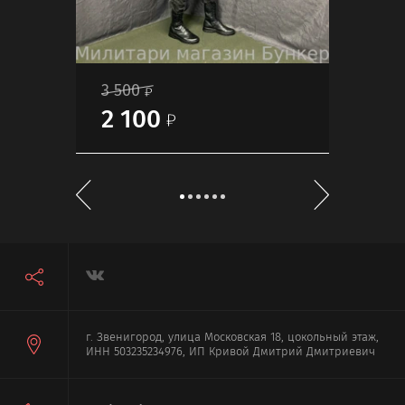
3 500
6 0
2 100
3 
г. Звенигород, улица Московская 18, цокольный этаж,
ИНН 503235234976, ИП Кривой Дмитрий Дмитриевич