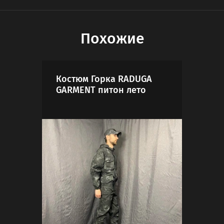
Похожие
Костюм Горка RADUGA
Уте
GARMENT питон лето
JUN
мул