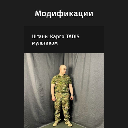
Модификации
Штаны Карго TADIS
Шта
мультикам
мул