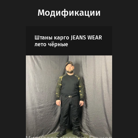
Модификации
Штаны карго JEANS WEAR
Шта
лето чёрные
лет