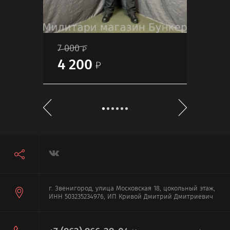
7 000
4 0
4 200
2 
г. Звенигород, улица Московская 18, цокольный этаж,
ИНН 503235234976, ИП Кривой Дмитрий Дмитриевич