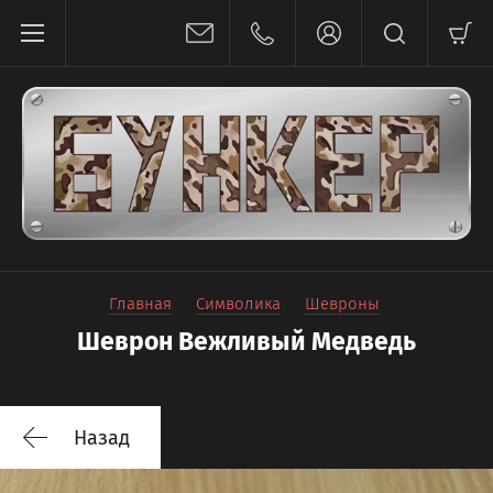
Главная
Символика
Шевроны
Шеврон Вежливый Медведь
Назад