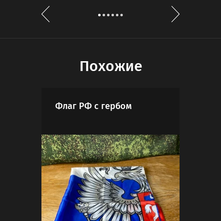
Похожие
Флаг РФ с гербом
Шев
Чел