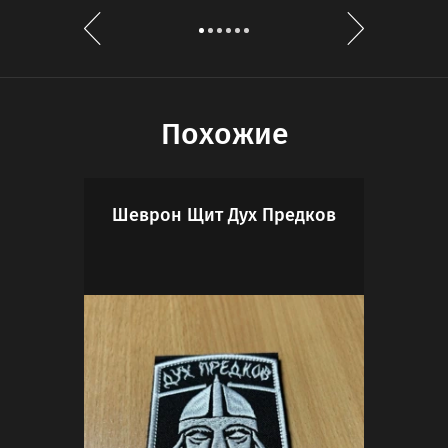
Похожие
Шеврон Щит Дух Предков
Шев