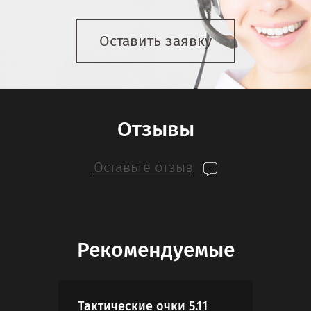
Оставить заявку
Отзывы
Оставьте отзыв
Рекомендуемые
Тактические очки 5.11
Коб