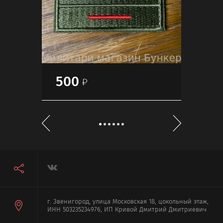
500
60
г. Звенигород, улица Московская 18, цокольный этаж,
ИНН 503235234976, ИП Кривой Дмитрий Дмитриевич