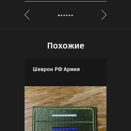
Похожие
Шеврон РФ Армия
Шев
Гов