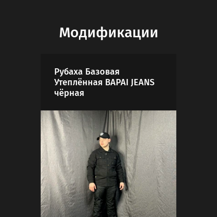
Модификации
Рубаха Базовая
Руб
Утеплённая BAPAI JEANS
Уте
чёрная
чёр