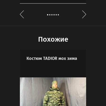
Похожие
Костюм TADIOR мох зима
Кур
кам