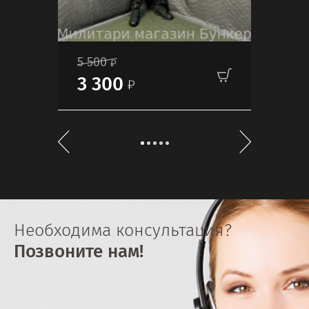
5 500
5 5
3 300
3 
Необходима консультация?
Позвоните нам!