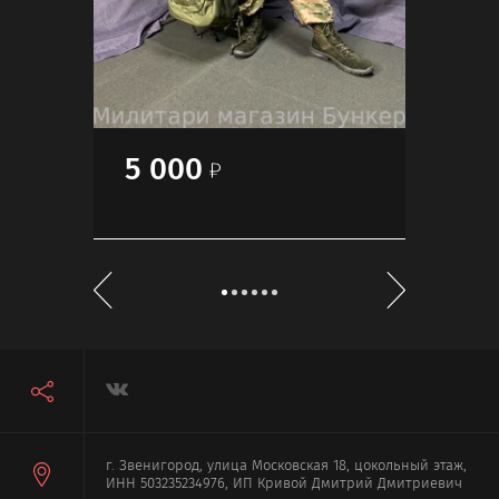
600
5 000
50
г. Звенигород, улица Московская 18, цокольный этаж,
ИНН 503235234976, ИП Кривой Дмитрий Дмитриевич