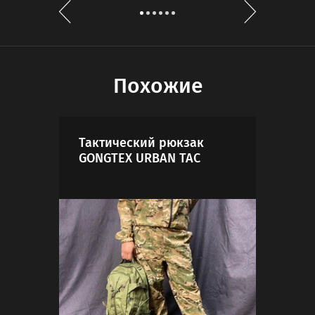
Похожие
Тактический рюкзак
Под
GONGTEX URBAN TAC
бал
мул