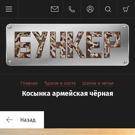
Главная
Туризм и охота
Шапки и кепки
Косынка армейская чёрная
Назад