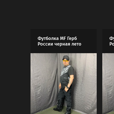
Футболка MF Герб
Ф
России черная лето
Р