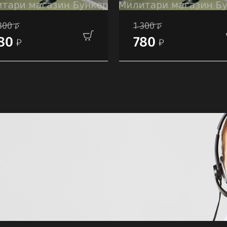
300
1 300
80
780