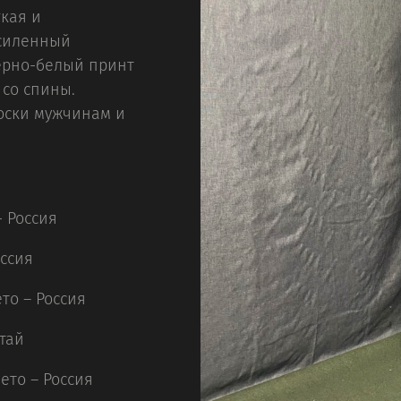
гкая и
Усиленный
черно-белый принт
 со спины.
оски мужчинам и
 Россия
оссия
то – Россия
тай
ето – Россия