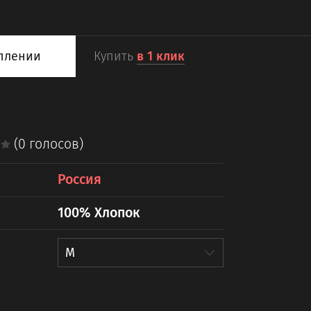
уплении
Купить
в 1 клик
(0 голосов)
Россия
100% Хлопок
M