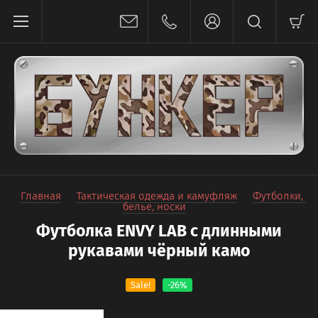
Главная
Тактическая одежда и камуфляж
Футболки, 
белье, носки
Футболка ENVY LAB с длинными
рукавами чёрный камо
Sale!
-26%