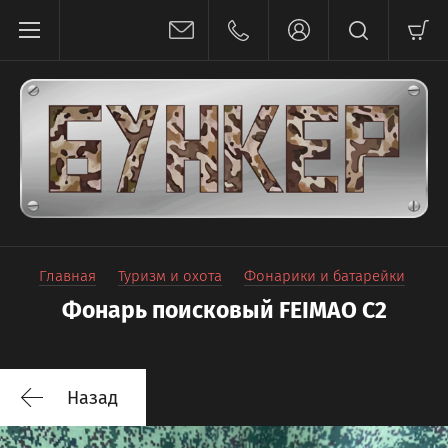
Главная
Туризм и охота
Фонарики и батарейки
Фонарь поисковый FEIMAO C2
Назад