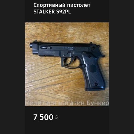
Спортивный пистолет
Очк
STALKER S92PL
CRO
7 500
2 