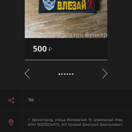
500
50
г. Звенигород, улица Московская 18, цокольный этаж,
ИНН 503235234976, ИП Кривой Дмитрий Дмитриевич