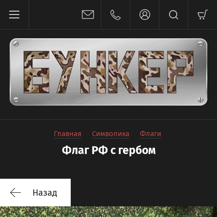
Главная
Символика
Флаги
Флаг РФ с гербом
Назад