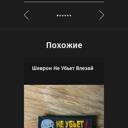
Похожие
Шеврон Не Убьет Влезай
Шев
Три