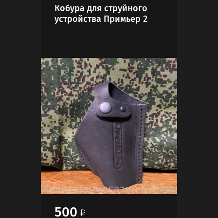
Кобура для струйного
Шар
устройства Примьер 2
пне
спо
Stal
500
20