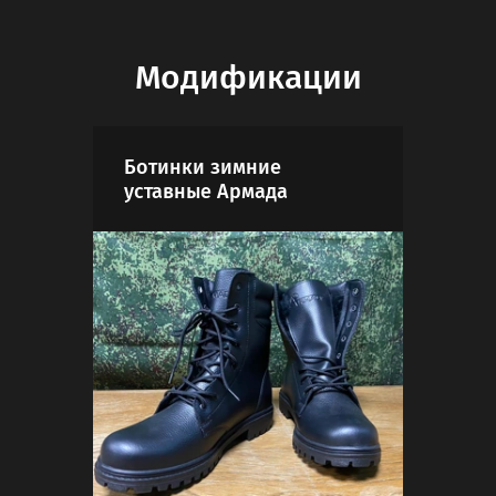
Модификации
Ботинки зимние
Бот
уставные Армада
уст