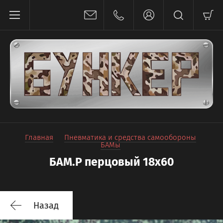
Главная
Пневматика и средства самообороны
БАМы
БАМ.Р перцовый 18х60
Назад