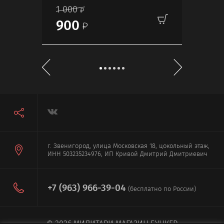
1 000
3 
900
г. Звенигород, улица Московская 18, цокольный этаж,
ИНН 503235234976, ИП Кривой Дмитрий Дмитриевич
+7 (963) 966-39-04
(бесплатно по России)
© 2026 МИЛИТАРИ МАГАЗИН БУНКЕР