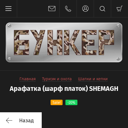
Главная
Туризм и охота
Шапки и кепки
Арафатка (шарф платок) SHEMAGH
Sale!
-20%
Назад