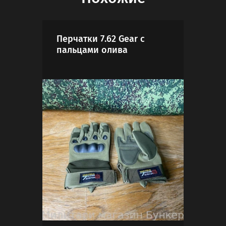
Перчатки 7.62 Gear с
Рюк
пальцами олива
све